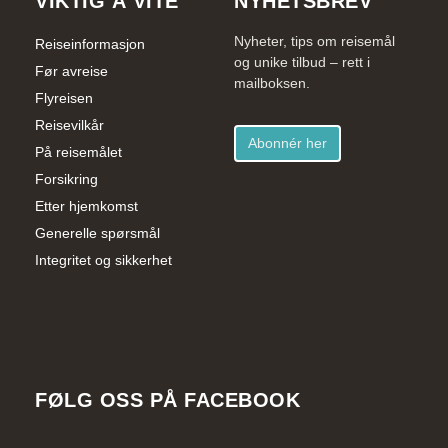
VIKTIG Å VITE
NYHETSBREV
Nyheter, tips om reisemål
Reiseinformasjon
og unike tilbud – rett i
Før avreise
mailboksen.
Flyreisen
Reisevilkår
Abonnér her
På reisemålet
Forsikring
Etter hjemkomst
Generelle spørsmål
Integritet og sikkerhet
FØLG OSS PÅ FACEBOOK