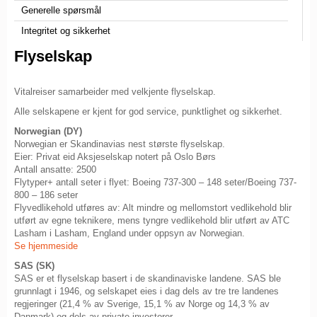
Generelle spørsmål
Integritet og sikkerhet
Flyselskap
Vitalreiser samarbeider med velkjente flyselskap.
Alle selskapene er kjent for god service, punktlighet og sikkerhet.
Norwegian (DY)
Norwegian er Skandinavias nest største flyselskap.
Eier: Privat eid Aksjeselskap notert på Oslo Børs
Antall ansatte: 2500
Flytyper+ antall seter i flyet: Boeing 737-300 – 148 seter/Boeing 737-
800 – 186 seter
Flyvedlikehold utføres av: Alt mindre og mellomstort vedlikehold blir
utført av egne teknikere, mens tyngre vedlikehold blir utført av ATC
Lasham i Lasham, England under oppsyn av Norwegian.
Se hjemmeside
SAS (SK)
SAS er et flyselskap basert i de skandinaviske landene. SAS ble
grunnlagt i 1946, og selskapet eies i dag dels av tre tre landenes
regjeringer (21,4 % av Sverige, 15,1 % av Norge og 14,3 % av
Danmark) og dels av private investorer.