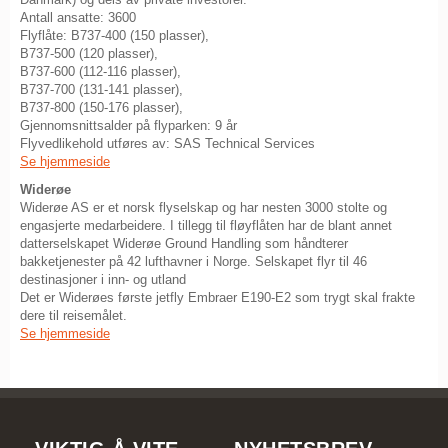
Antall ansatte: 3600
Flyflåte: B737-400 (150 plasser),
B737-500 (120 plasser),
B737-600 (112-116 plasser),
B737-700 (131-141 plasser),
B737-800 (150-176 plasser),
Gjennomsnittsalder på flyparken: 9 år
Flyvedlikehold utføres av: SAS Technical Services
Se hjemmeside
Widerøe
Widerøe AS er et norsk flyselskap og har nesten 3000 stolte og
engasjerte medarbeidere. I tillegg til fløyflåten har de blant annet
datterselskapet Widerøe Ground Handling som håndterer
bakketjenester på 42 lufthavner i Norge. Selskapet flyr til 46
destinasjoner i inn- og utland
Det er Widerøes første jetfly Embraer E190-E2 som trygt skal frakte
dere til reisemålet.
Se hjemmeside