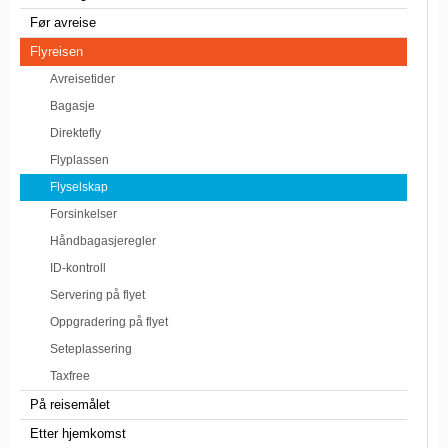
Før avreise
Flyreisen
Avreisetider
Bagasje
Direktefly
Flyplassen
Flyselskap
Forsinkelser
Håndbagasjeregler
ID-kontroll
Servering på flyet
Oppgradering på flyet
Seteplassering
Taxfree
På reisemålet
Etter hjemkomst