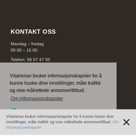
KONTAKT OSS
Mandag – fredag
09.00 – 16.00
Telefon: 56 57 47 50
E-post:
info@vitalreiser.no
Vitalreiser
Vitalreiser bruker informasjonskapsler for å
Hamnevegen 40
kunne huske dine innstillinger, måle trafikk
5200 Os
og vise målrettede annonser/tilbud.
Om informasjonskapsler
Lukk
Vitalreiser bruker informasjonskapsler for å kunne huske dine
innstillinger, måle trafikk og vise målrettede annonser/tilbud.
Om
informasjonskapsler