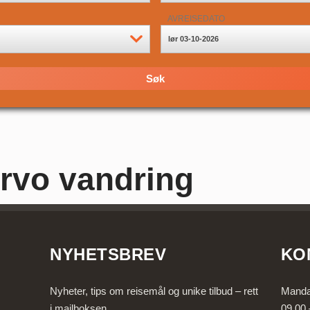
AVREISEDATO
lør 03-10-2026
rvo vandring
NYHETSBREV
KO
Nyheter, tips om reisemål og unike tilbud – rett
Manda
i mailboksen.
09.00 