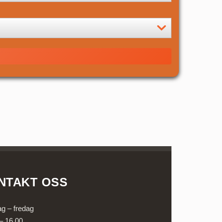
NTAKT OSS
g – fredag
– 16.00