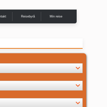
ntakt
Reisebyrå
Min reise