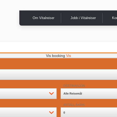
Om Vitalreiser
Jobb i Vitalreiser
Ko
Vis booking
Vis
DESTINASJON
Alle Reisemål
ANTALL BARN
0